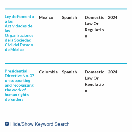
Ley de Fomento
Mexico
Spanish
Domestic
2024
a las
Law Or
Actividades de
Regulatio
las
Organizaciones
n
de la Sociedad
Civil del Estado
de México
Presidential
Colombia
Spanish
Domestic
2024
Directive No. 07
Law Or
on supporting
Regulatio
and recognizing
the work of
n
human rights
defenders
Hide/Show Keyword Search