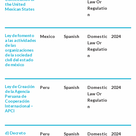
Law Or
the United
Regulatio
Mexican States
n
Ley de fomento
Mexico
Spanish
Domestic
2024
a las actividades
Law Or
de las
Regulatio
organizaciones
de la sociedad
n
civil del estado
de méxico
Ley de Creación
Peru
Spanish
Domestic
2024
de la Agencia
Law Or
Peruana de
Regulatio
Cooperación
Internacional –
n
APCI
d) Decreto
Peru
Spanish
Domestic
2024