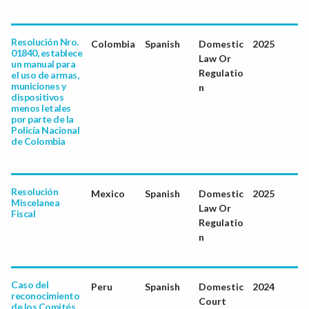
Resolución Nro.
Colombia
Spanish
Domestic
2025
01840, establece
Law Or
un manual para
Regulatio
el uso de armas,
municiones y
n
dispositivos
menos letales
por parte de la
Policía Nacional
de Colombia
Resolución
Mexico
Spanish
Domestic
2025
Miscelanea
Law Or
Fiscal
Regulatio
n
Caso del
Peru
Spanish
Domestic
2024
reconocimiento
Court
de los Comités