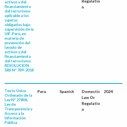
Regulatio
activos y del
financiamiento
n
del terrorismo
aplicable a los
sujetos
obligados bajo
supervisión de la
UIF-Perú, en
materia de
prevención del
lavado de
activos y del
financiamiento
del terrorismo:
RESOLUCION
SBS Nº 789-2018
Texto Único
Peru
Spanish
Domestic
2024
Ordenado de la
Law Or
Ley Nº 27806,
Regulatio
Ley de
Transparencia y
n
Acceso a la
Información
Pública