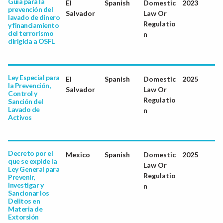
Guía para la
El
Spanish
Domestic
2023
prevención del
Salvador
Law Or
lavado de dinero
Regulatio
y financiamiento
del terrorismo
n
dirigida a OSFL
Ley Especial para
El
Spanish
Domestic
2025
la Prevención,
Salvador
Law Or
Control y
Regulatio
Sanción del
Lavado de
n
Activos
Decreto por el
Mexico
Spanish
Domestic
2025
que se expide la
Law Or
Ley General para
Regulatio
Prevenir,
Investigar y
n
Sancionar los
Delitos en
Materia de
Extorsión