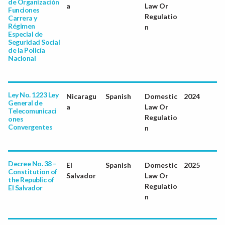
de Organización
a
Law Or
Funciones
Regulatio
Carrera y
Régimen
n
Especial de
Seguridad Social
de la Policía
Nacional
Ley No. 1223 Ley
Nicaragu
Spanish
Domestic
2024
General de
a
Law Or
Telecomunicaci
Regulatio
ones
Convergentes
n
Decree No. 38 –
El
Spanish
Domestic
2025
Constitution of
Salvador
Law Or
the Republic of
Regulatio
El Salvador
n