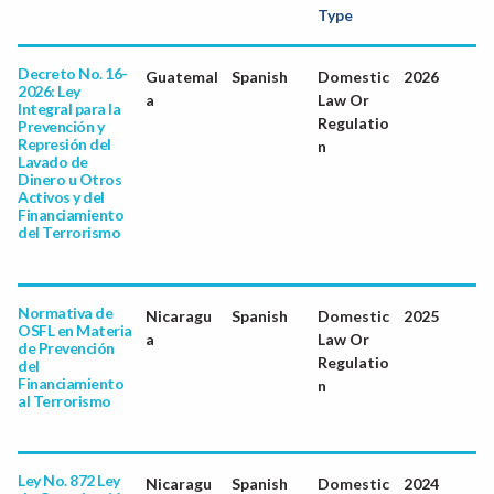
Type
Decreto No. 16-
Guatemal
Spanish
Domestic
2026
2026: Ley
a
Law Or
Integral para la
Regulatio
Prevención y
Represión del
n
Lavado de
Dinero u Otros
Activos y del
Financiamiento
del Terrorismo
Normativa de
Nicaragu
Spanish
Domestic
2025
OSFL en Materia
a
Law Or
de Prevención
Regulatio
del
Financiamiento
n
al Terrorismo
Ley No. 872 Ley
Nicaragu
Spanish
Domestic
2024