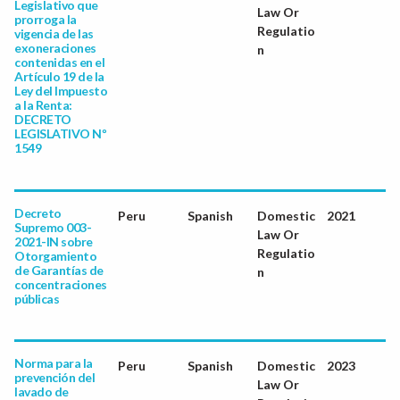
Legislativo que
Law Or
prorroga la
Regulatio
vigencia de las
exoneraciones
n
contenidas en el
Artículo 19 de la
Ley del Impuesto
a la Renta:
DECRETO
LEGISLATIVO Nº
1549
Decreto
Peru
Spanish
Domestic
2021
Supremo 003-
Law Or
2021-IN sobre
Regulatio
Otorgamiento
de Garantías de
n
concentraciones
públicas
Norma para la
Peru
Spanish
Domestic
2023
prevención del
Law Or
lavado de