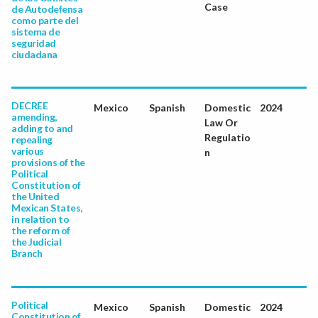
Case
de Autodefensa
como parte del
sistema de
seguridad
ciudadana
DECREE
Mexico
Spanish
Domestic
2024
amending,
Law Or
adding to and
Regulatio
repealing
various
n
provisions of the
Political
Constitution of
the United
Mexican States,
in relation to
the reform of
the Judicial
Branch
Political
Mexico
Spanish
Domestic
2024
Constitution of