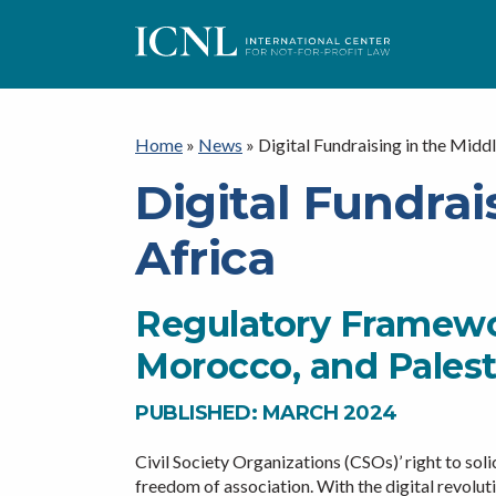
I
C
Home
»
News
»
Digital Fundraising in the Midd
Digital Fundrai
N
Africa
L
Regulatory Framewo
Morocco, and Palest
PUBLISHED: MARCH 2024
Civil Society Organizations (CSOs)’ right to soli
freedom of association. With the digital revoluti