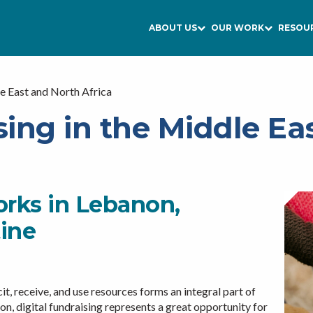
ABOUT US
OUR WORK
RESOU
le East and North Africa
sing in the Middle Ea
rks in Lebanon,
ine
cit, receive, and use resources forms an integral part of
on, digital fundraising represents a great opportunity for