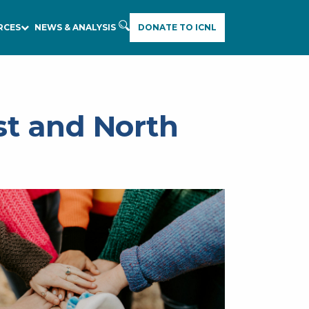
RCES
NEWS & ANALYSIS
DONATE TO ICNL
E
A
R
C
H
st and North