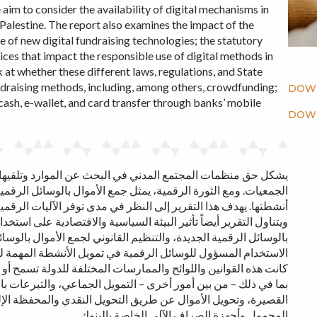
e aim to consider the availability of digital mechanisms in
alestine. The report also examines the impact of the
 of new digital fundraising technologies; the statutory
tices that impact the responsible use of digital methods in
at whether these different laws, regulations, and State
undraising methods, including, among others, crowdfunding;
DOWN
cash, e-wallet, and card transfer through banks’ mobile
DOWN
يشكل حق منظمات المجتمع المدني في البحث عن الموارد وتلقيها و
الجمعيات. ومع الثورة الرقمية، يمثل جمع الأموال بالوسائل الرق
أنشطتها. يهدف هذا التقرير إلى النظر في مدى توفر الآليات الر.
ويتناول التقرير أيضاً تأثير البيئة السياسية والاقتصادية على است
بالوسائل الرقمية الجديدة، والتنظيم القانوني لجمع الأموال بالوسا
الاستخدام المسؤول للوسائل الرقمية في تمويل الأنشطة المهمة لمن
كانت هذه القوانين واللوائح والممارسات المختلفة للدولة تسمح أو 
بما في ذلك – من بين أمور أخرى – التمويل الجماعي، والتبرعات با
القصيرة، وتحويل الأموال عن طريق التحويل النقدي والمحفظة الإ
المحمول وأجهزة الصراف الآلي الخاصة بالبنوك.