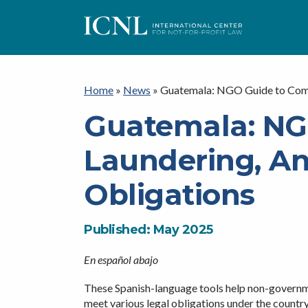
I
C
Home
»
News
»
Guatemala: NGO Guide to Compl
Guatemala: NG
N
Laundering, Ant
L
Obligations
Published: May 2025
En español abajo
These Spanish-language tools help non-govern
meet various legal obligations under the count