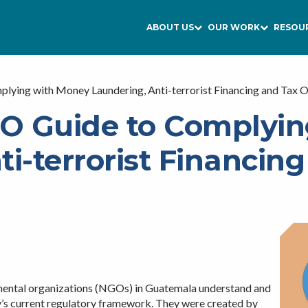
ABOUT US
OUR WORK
RESOU
ying with Money Laundering, Anti-terrorist Financing and Tax O
O Guide to Complyin
i-terrorist Financin
mental organizations (NGOs) in Guatemala understand and
ry’s current regulatory framework. They were created by