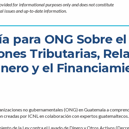
ovided for informational purposes only and does not constitute
egal issues and up-to-date information.
ía para ONG Sobre e
ones Tributarias, Re
nero y el Financiami
rganizaciones no gubernamentales (ONG) en Guatemala a comprende
eron creadas por ICNL en colaboración con expertos guatemaltecos.
miento de la Ley contra el Lavado de Dinero y Otros Activos (Decre