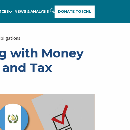
RCES
NEWS & ANALYSIS
DONATE TO ICNL
E
A
R
C
bligations
H
g with Money
g and Tax