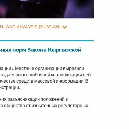
LOAD ANALYSIS (RUSSIAN)
ьных норм Закона Кыргызской
рмации». Местные организации выразили
 создает риск ошибочной квалификации веб-
качестве средств массовой информации. В
истрации.
ения разъясняющих положений в
го общества от избыточных регуляторных