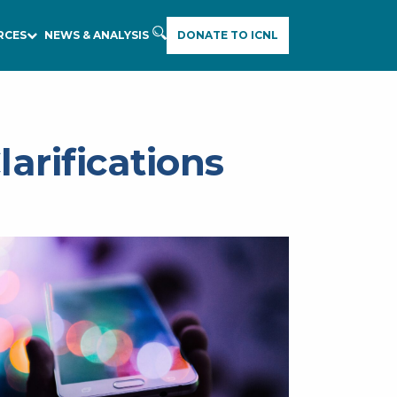
RCES
NEWS & ANALYSIS
DONATE TO ICNL
E
A
R
C
H
arifications