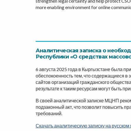
strengthen legal certainty and help protect CSO
more enabling environment for online communic
Аналитическая записка
о необход
Республики «О средствах массов
6 августа 2025 года в Кыргызстане была п
обеспокоенность тем, что содержащиеся в 
сайтов организаций гражданского общества,
результате к таким ресурсам могут быть п
В своей аналитической записке МЦНП реко
подзаконный акт, что позволит повысить п
требований.
Скачать аналитическую записку на русском