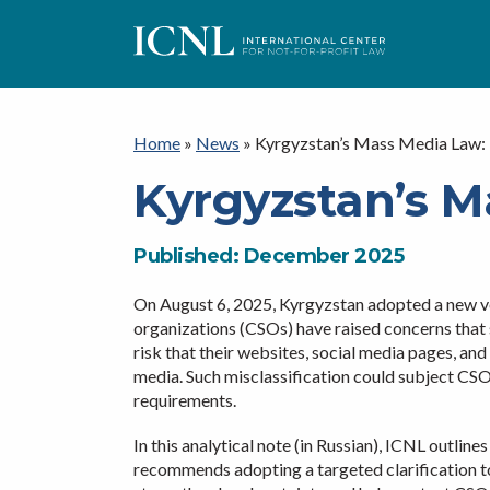
I
C
Home
»
News
»
Kyrgyzstan’s Mass Media Law: 
Kyrgyzstan’s M
N
Published: December 2025
L
On August 6, 2025, Kyrgyzstan adopted a new ve
organizations (CSOs) have raised concerns that s
risk that their websites, social media pages, an
media. Such misclassification could subject CS
requirements.
In this analytical note (in Russian), ICNL outli
recommends adopting a targeted clarification to