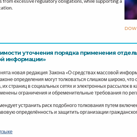
s from excessive regulatory obligations, while supporting a
ation.
DOWN
имости уточнения порядка применения отдел
ой информации»
ринята новая редакция Закона «О средствах массовой инфо
законе определения могут толковаться слишком широко, что
 их страниц в социальных сетях и электронных рассылок в 
рименены ограничения и обременительные требования по рег
мендует устранить риск подобного толкования путем включ
равовую определённость и защитить организации гражданско
 языке