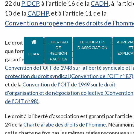
22 du
PIDCP
, à l’article 16 de la
CADH
, à l’artic
10 de la
CADHP
, et à l’article 11 de la
Convention européenne des droits de l’homm
Le droit de former des syndicats et de s’y affilier, en tan
LIBERTAD
LES LIBERTÉS
ABRÉVIA
DE
D’ASSOCIATION
ET
que forme particulière d’association, est expressément
REUNIÓN
EXPLICA
FOAA
garantie à l’article 8 du
PIDSC
, ainsi qu’au sein de la
PACÍFICA
Convention de l’OIT de 1948 sur la liberté syndicale et l
protection du droit syndical (Convention de l’OIT n° 87)
et de la
Convention de l’OIT de 1949 sur le droit
d’organisation et de négociation collective (Convention
de l’OIT n° 98)
.
Le droit à la liberté d’association est garanti par l’article
24 de la
Charte arabe des droits de l’homme
. Néanmoins
cette charte ne fixe pas les mêmes règles reconnues su